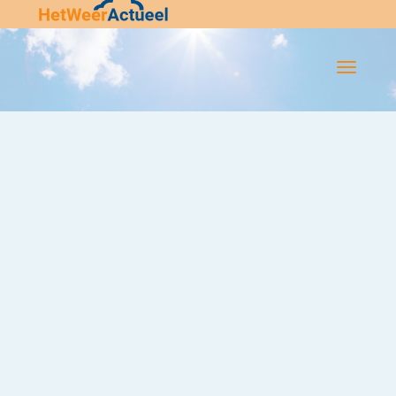
Flip-
Flop
Navigatie