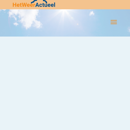
Flip-
Flop
Navigatie