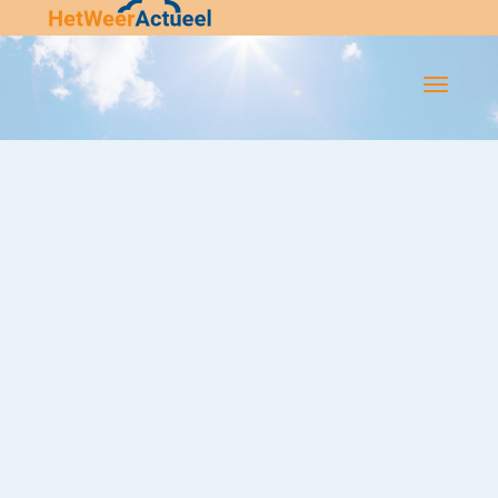
Flip-
Flop
Navigatie