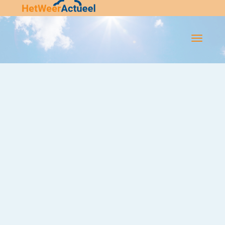
Flip-
Flop
Navigatie