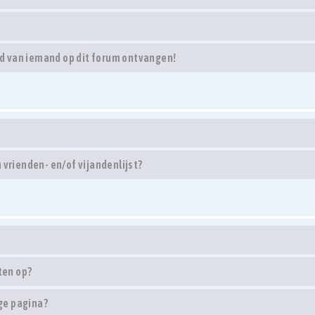
d van iemand op dit forum ontvangen!
 vrienden- en/of vijandenlijst?
ten op?
ge pagina?