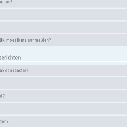
rsnaam?
klik, moet ik me aanmelden?
berichten
ak een reactie?
ht?
egen?