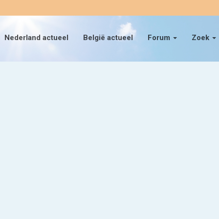
Nederland actueel
België actueel
Forum
Zoek