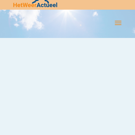
Flip-
Flop
Navigatie