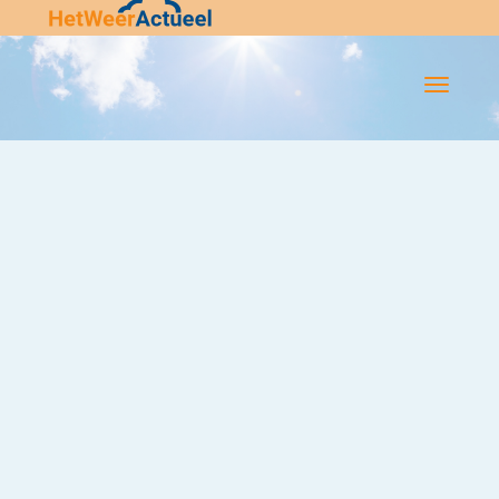
Flip-
Flop
Navigatie