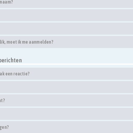
rsnaam?
klik, moet ik me aanmelden?
berichten
ak een reactie?
ht?
egen?