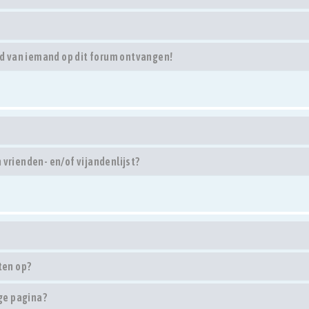
d van iemand op dit forum ontvangen!
 vrienden- en/of vijandenlijst?
ten op?
ge pagina?