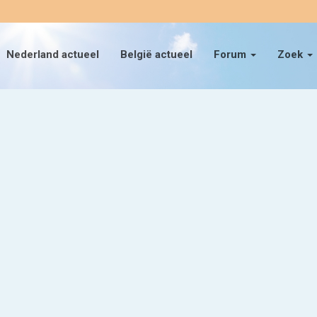
Nederland actueel
België actueel
Forum
Zoek