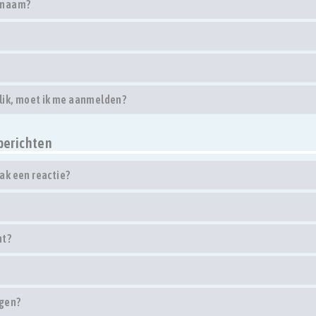
rsnaam?
klik, moet ik me aanmelden?
berichten
ak een reactie?
ht?
egen?