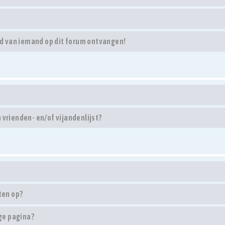
d van iemand op dit forum ontvangen!
 vrienden- en/of vijandenlijst?
ten op?
ge pagina?