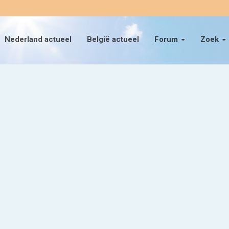
Nederland actueel
België actueel
Forum
Zoek