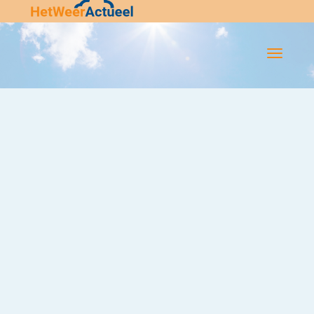
Flip-
Flop
Navigatie