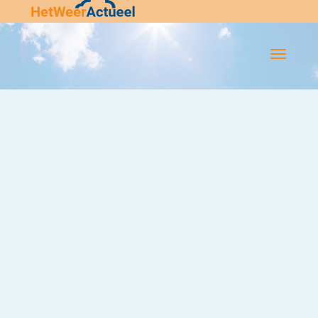
Flip-
Flop
Navigatie