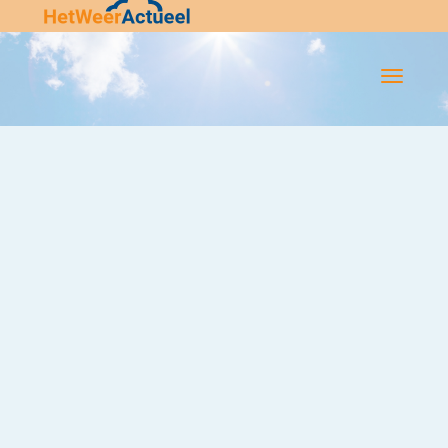
Flip-
Flop
Navigatie