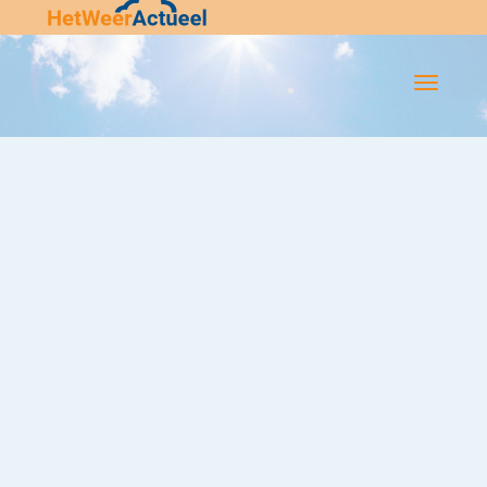
Flip-
Flop
Navigatie