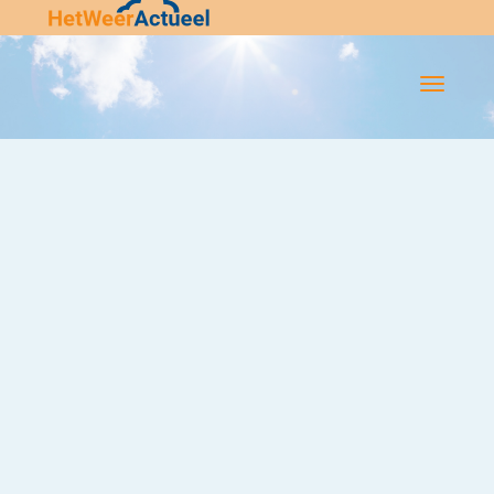
Flip-
Flop
Navigatie