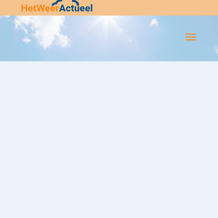
Flip-
Flop
Navigatie