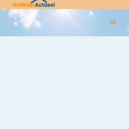
Flip-
Flop
Navigatie