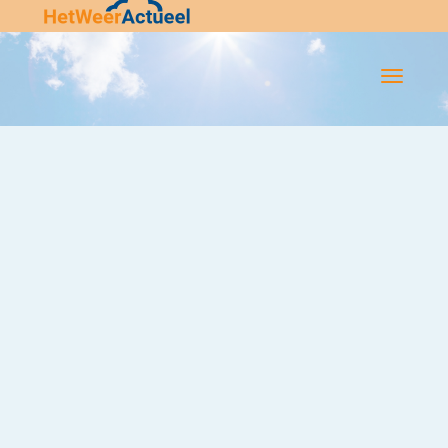
Flip-
Flop
Navigatie