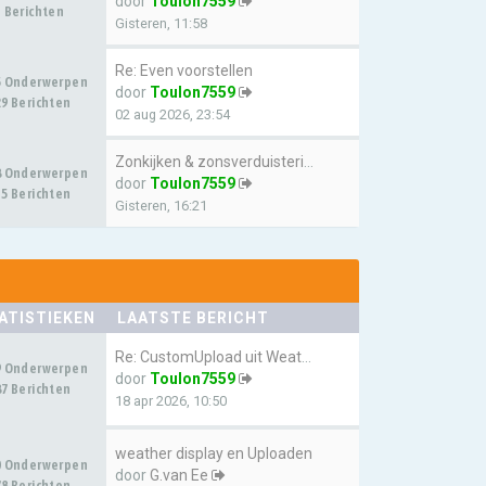
door
Toulon7559
 Berichten
Gisteren, 11:58
Re: Even voorstellen
5 Onderwerpen
door
Toulon7559
9 Berichten
02 aug 2026, 23:54
Zonkijken & zonsverduistering…
8 Onderwerpen
door
Toulon7559
5 Berichten
Gisteren, 16:21
ATISTIEKEN
LAATSTE BERICHT
Re: CustomUpload uit Weatherl…
9 Onderwerpen
door
Toulon7559
7 Berichten
18 apr 2026, 10:50
weather display en Uploaden
0 Onderwerpen
door
G.van Ee
8 Berichten