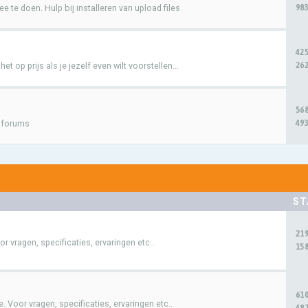
983
e te doen. Hulp bij installeren van upload files
42
262
t op prijs als je jezelf even wilt voorstellen...
56
493
e forums
ST
21
 vragen, specificaties, ervaringen etc..
158
61
 Voor vragen, specificaties, ervaringen etc..
487