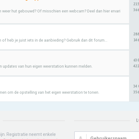
21
366
en weer hut gebouwd? Of misschien een webcam? Deel dan hier ervari
28
146
of heb je juist iets in de aanbieding? Gebruik dan dit forum...
63
422
n updates van hun eigen weerstation kunnen melden.
34
356
enen om de opstelling van het eigen weerstation te tonen.
L
jn. Registratie neemt enkele
Gebruikersnaam: