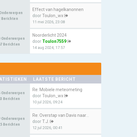
Effect van hagelkanonnen
 Onderwerpen
door
Toulon_wx
 Berichten
11 mei 2026, 23:08
Noorderlicht 2024
0 Onderwerpen
door
Toulon7559
7 Berichten
14 aug 2024, 17:57
ATISTIEKEN
LAATSTE BERICHT
Re: Mobiele meteometing
6 Onderwerpen
door
Toulon_wx
3 Berichten
10 jul 2026, 09:24
Re: Overstap van Davis naar E…
9 Onderwerpen
door
T.J.
5 Berichten
12 jul 2026, 00:41