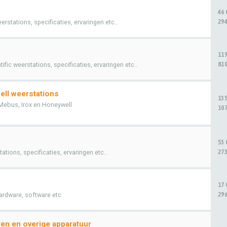
46
294
stations, specificaties, ervaringen etc..
11
810
fic weerstations, specificaties, ervaringen etc..
ell weerstations
13
Mebus, Irox en Honeywell
107
53
273
tions, specificaties, ervaringen etc..
17
296
ardware, software etc
en en overige apparatuur