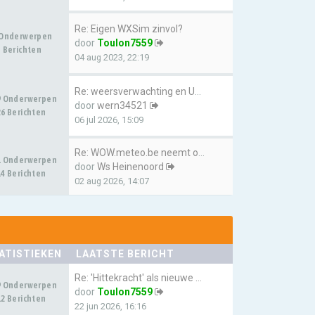
Re: Eigen WXSim zinvol?
 Onderwerpen
door
Toulon7559
 Berichten
04 aug 2023, 22:19
Re: weersverwachting en UV we…
9 Onderwerpen
door
wern34521
6 Berichten
06 jul 2026, 15:09
Re: WOW.meteo.be neemt over v…
1 Onderwerpen
door
Ws Heinenoord
4 Berichten
02 aug 2026, 14:07
ATISTIEKEN
LAATSTE BERICHT
Re: 'Hittekracht' als nieuwe …
9 Onderwerpen
door
Toulon7559
2 Berichten
22 jun 2026, 16:16