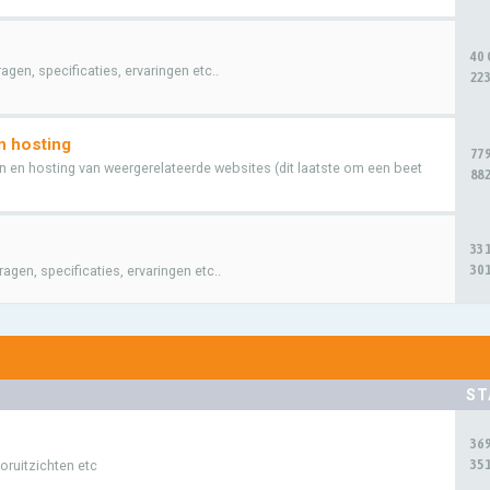
40
en, specificaties, ervaringen etc..
223
n hosting
77
 en hosting van weergerelateerde websites (dit laatste om een beet
882
33
301
gen, specificaties, ervaringen etc..
ST
36
351
oruitzichten etc