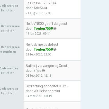
La Crosse 328-2314
 Onderwerpen
door
Arie54
 Berichten
21 aug 2017, 12:33
Re: UVN800 geeft de geest
9 Onderwerpen
door
Toulon7559
 Berichten
11 jun 2023, 09:11
Re: Usb nexus defect
5 Onderwerpen
door
Toulon7559
0 Berichten
21 feb 2026, 22:00
Batterij vervangen bij Cresta…
 Onderwerpen
door
Efjee
 Berichten
08 feb 2015, 12:18
Blitzortung gedeeltelijk uit …
 Onderwerpen
door
Ws Heinenoord
 Berichten
14 mar 2021, 08:19