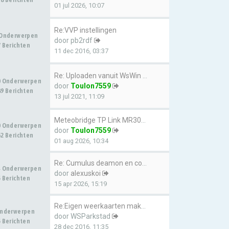
01 jul 2026, 10:07
Re:VVP instellingen
 Onderwerpen
door
pb2rdf
 Berichten
11 dec 2016, 03:37
Re: Uploaden vanuit WsWin naa…
0 Onderwerpen
door
Toulon7559
9 Berichten
13 jul 2021, 11:09
Meteobridge TP Link MR3020 up…
0 Onderwerpen
door
Toulon7559
2 Berichten
01 aug 2026, 10:34
Re: Cumulus deamon en configu…
4 Onderwerpen
door
alexuskoi
 Berichten
15 apr 2026, 15:19
Re:Eigen weerkaarten maken me…
Onderwerpen
door
WSParkstad
 Berichten
28 dec 2016, 11:35