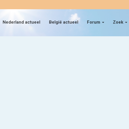
Nederland actueel
België actueel
Forum
Zoek