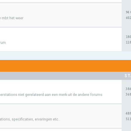
94
602
e mbt het weer
18
118
orum
ST
38
368
rstations niet gerelateerd aan een merk uit de andere forums
48
511
ions, specificaties, ervaringen etc..