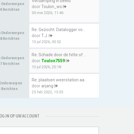
Verdamping in beeld
5 Onderwerpen
door
Toulon_wx
0 Berichten
30 mei 2026, 11:46
Re: Gezocht: Datalogger voor …
8 Onderwerpen
door
T.J.
8 Berichten
13 jul 2026, 00:52
Re: Schade door de hitte of d…
0 Onderwerpen
door
Toulon7559
7 Berichten
13 jul 2026, 20:18
Re: plaatsen weerstation aan …
 Onderwerpen
door
arjang
 Berichten
25 feb 2022, 15:55
OG IN OP UW ACCOUNT