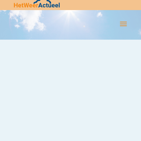
Flip-
Flop
Navigatie