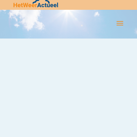
Flip-
Flop
Navigatie