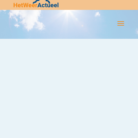
Flip-
Flop
Navigatie