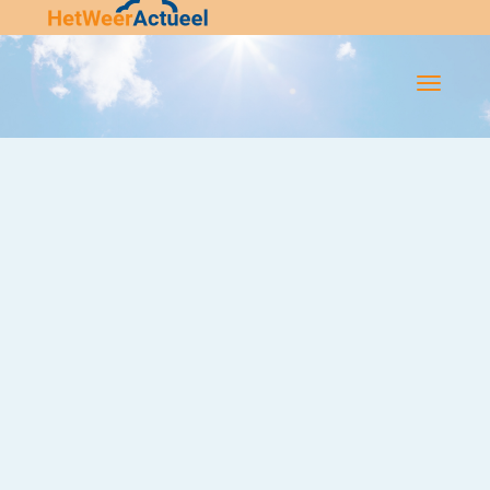
Flip-
Flop
Navigatie