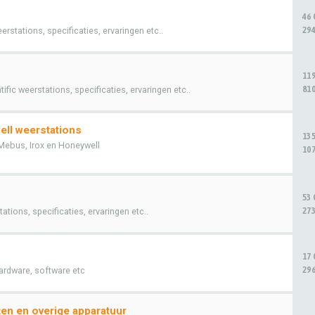
46
294
stations, specificaties, ervaringen etc..
11
810
fic weerstations, specificaties, ervaringen etc..
ell weerstations
13
Mebus, Irox en Honeywell
107
53
273
tions, specificaties, ervaringen etc..
17
296
ardware, software etc
en en overige apparatuur