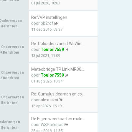
01 jul 2026, 10:07
Re:VVP instellingen
 Onderwerpen
door
pb2rdf
 Berichten
11 dec 2016, 03:37
Re: Uploaden vanuit WsWin naa…
0 Onderwerpen
door
Toulon7559
9 Berichten
13 jul 2021, 11:09
Meteobridge TP Link MR3020 up…
0 Onderwerpen
door
Toulon7559
2 Berichten
01 aug 2026, 10:34
Re: Cumulus deamon en configu…
4 Onderwerpen
door
alexuskoi
 Berichten
15 apr 2026, 15:19
Re:Eigen weerkaarten maken me…
Onderwerpen
door
WSParkstad
 Berichten
28 dec 2016, 11:35