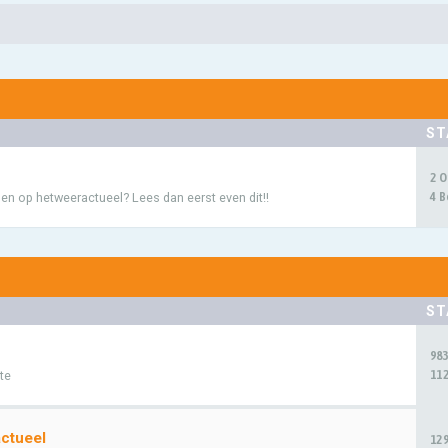
ST
2 
4 B
en op hetweeractueel? Lees dan eerst even dit!!
ST
98
112
te
ctueel
12