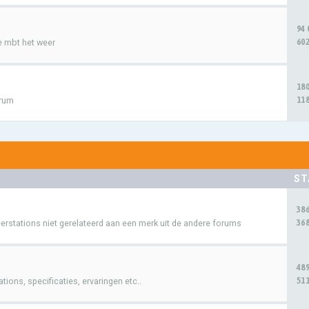
94
602
e mbt het weer
18
118
orum
ST
38
368
rstations niet gerelateerd aan een merk uit de andere forums
48
511
ions, specificaties, ervaringen etc..