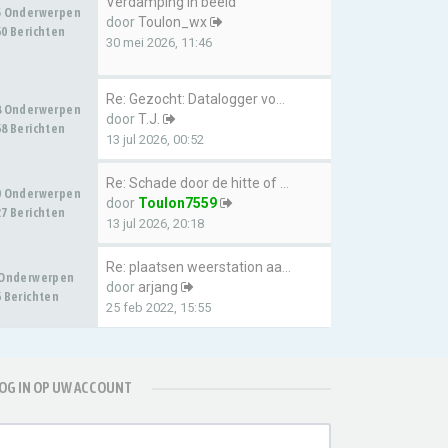
Verdamping in beeld
5 Onderwerpen
door
Toulon_wx
0 Berichten
30 mei 2026, 11:46
Re: Gezocht: Datalogger voor …
8 Onderwerpen
door
T.J.
8 Berichten
13 jul 2026, 00:52
Re: Schade door de hitte of d…
0 Onderwerpen
door
Toulon7559
7 Berichten
13 jul 2026, 20:18
Re: plaatsen weerstation aan …
 Onderwerpen
door
arjang
 Berichten
25 feb 2022, 15:55
OG IN OP UW ACCOUNT