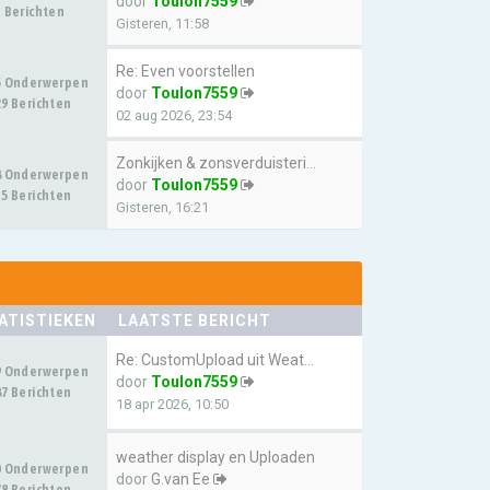
door
Toulon7559
 Berichten
Gisteren, 11:58
Re: Even voorstellen
5 Onderwerpen
door
Toulon7559
9 Berichten
02 aug 2026, 23:54
Zonkijken & zonsverduistering…
8 Onderwerpen
door
Toulon7559
5 Berichten
Gisteren, 16:21
ATISTIEKEN
LAATSTE BERICHT
Re: CustomUpload uit Weatherl…
9 Onderwerpen
door
Toulon7559
7 Berichten
18 apr 2026, 10:50
weather display en Uploaden
0 Onderwerpen
door
G.van Ee
8 Berichten