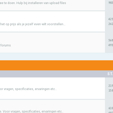
983
e te doen. Hulp bij installeren van upload files
42
262
t op prijs als je jezelf even wilt voorstellen...
56
493
e forums
ST
21
 vragen, specificaties, ervaringen etc..
158
61
 Voor vragen, specificaties, ervaringen etc..
487