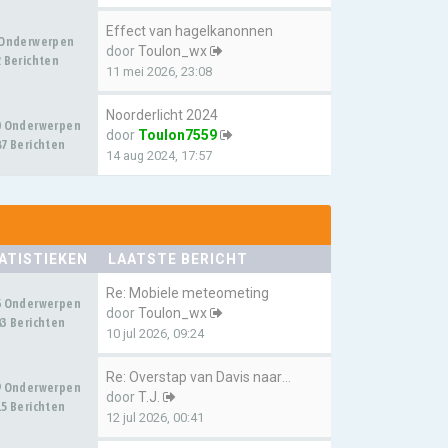
Effect van hagelkanonnen
 Onderwerpen
door
Toulon_wx
 Berichten
11 mei 2026, 23:08
Noorderlicht 2024
0 Onderwerpen
door
Toulon7559
7 Berichten
14 aug 2024, 17:57
ATISTIEKEN
LAATSTE BERICHT
Re: Mobiele meteometing
6 Onderwerpen
door
Toulon_wx
3 Berichten
10 jul 2026, 09:24
Re: Overstap van Davis naar E…
9 Onderwerpen
door
T.J.
5 Berichten
12 jul 2026, 00:41