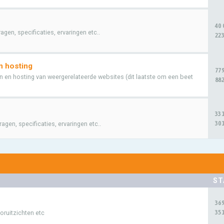
40
en, specificaties, ervaringen etc..
223
n hosting
77
 en hosting van weergerelateerde websites (dit laatste om een beet
882
33
301
gen, specificaties, ervaringen etc..
ST
36
351
oruitzichten etc