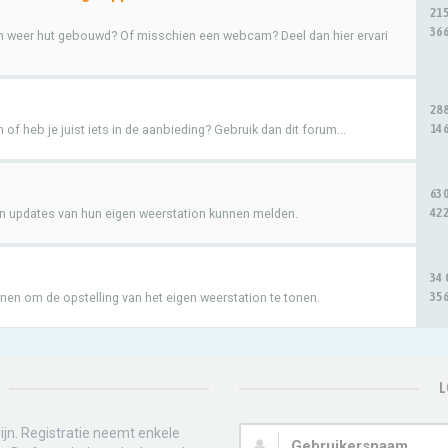
21
366
en weer hut gebouwd? Of misschien een webcam? Deel dan hier ervari
28
146
of heb je juist iets in de aanbieding? Gebruik dan dit forum...
63
422
n updates van hun eigen weerstation kunnen melden.
34
356
enen om de opstelling van het eigen weerstation te tonen.
L
jn. Registratie neemt enkele
Gebruikersnaam: