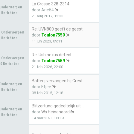
La Crosse 328-2314
 Onderwerpen
door
Arie54
 Berichten
21 aug 2017, 12:33
Re: UVN800 geeft de geest
9 Onderwerpen
door
Toulon7559
 Berichten
11 jun 2023, 09:11
Re: Usb nexus defect
5 Onderwerpen
door
Toulon7559
0 Berichten
21 feb 2026, 22:00
Batterij vervangen bij Cresta…
 Onderwerpen
door
Efjee
 Berichten
08 feb 2015, 12:18
Blitzortung gedeeltelijk uit …
 Onderwerpen
door
Ws Heinenoord
 Berichten
14 mar 2021, 08:19