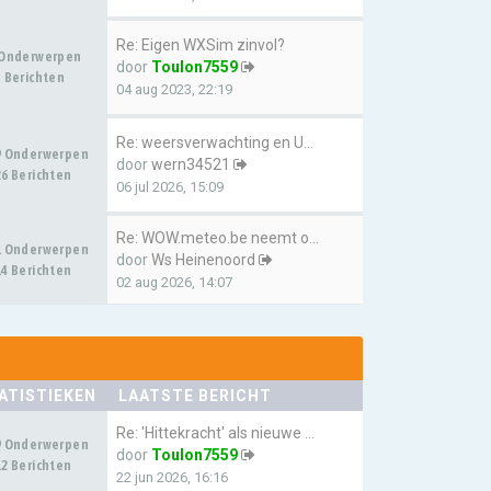
Re: Eigen WXSim zinvol?
 Onderwerpen
door
Toulon7559
 Berichten
04 aug 2023, 22:19
Re: weersverwachting en UV we…
9 Onderwerpen
door
wern34521
6 Berichten
06 jul 2026, 15:09
Re: WOW.meteo.be neemt over v…
1 Onderwerpen
door
Ws Heinenoord
4 Berichten
02 aug 2026, 14:07
ATISTIEKEN
LAATSTE BERICHT
Re: 'Hittekracht' als nieuwe …
9 Onderwerpen
door
Toulon7559
2 Berichten
22 jun 2026, 16:16