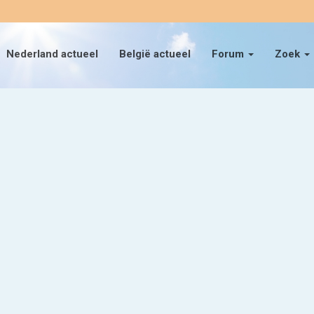
Nederland actueel
België actueel
Forum
Zoek