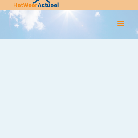
Flip-
Flop
Navigatie