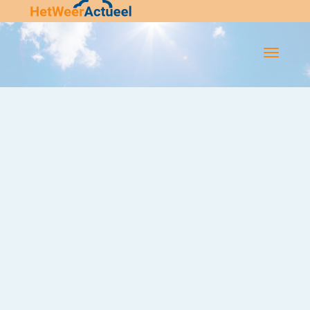
Flip-
Flop
Navigatie