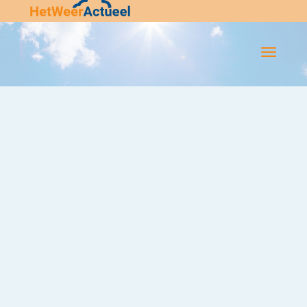
Flip-
Flop
Navigatie