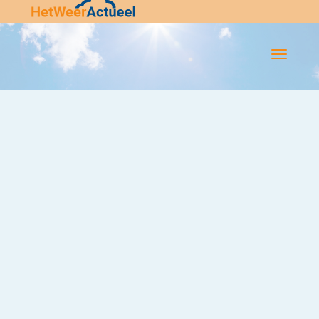
Flip-
Flop
Navigatie