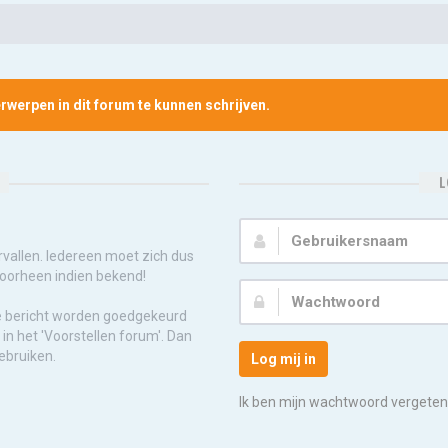
werpen in dit forum te kunnen schrijven.
L
Gebruikersnaam:
rvallen. Iedereen moet zich dus
voorheen indien bekend!
Wachtwoord:
e bericht worden goedgekeurd
in het 'Voorstellen forum'. Dan
ebruiken.
Log mij in
Ik ben mijn wachtwoord vergeten