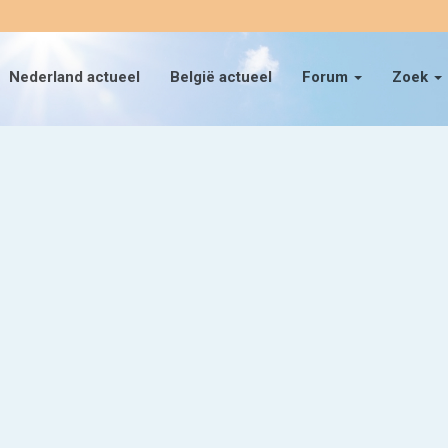
Nederland actueel
België actueel
Forum
Zoek