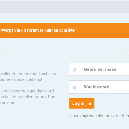
werpen in dit forum te kunnen schrijven.
L
Gebruikersnaam:
rvallen. Iedereen moet zich dus
voorheen indien bekend!
Wachtwoord:
e bericht worden goedgekeurd
in het 'Voorstellen forum'. Dan
ebruiken.
Log mij in
Ik ben mijn wachtwoord vergeten