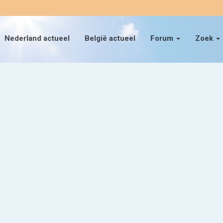
Nederland actueel
België actueel
Forum
Zoek