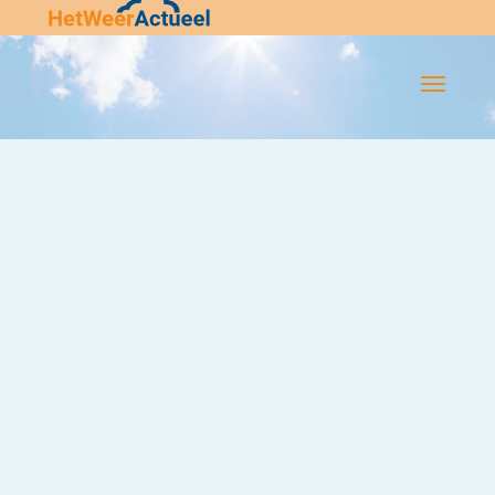
Flip-
Flop
Navigatie