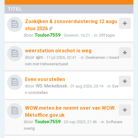
TITEL
Zonkijken & zonsverduistering 12 augu
stus 2026
door
Toulon7559
- Gisteren, 16:21
- in:
Off topic
weerstation oirschot is weg
door
ajm
- 11 jul 2026, 20:41
- in:
Deelnemen / meed
oen met Hetweeractueel
Even voorstellen
door
WS-Merkelbeek
- 01 aug 2026, 20:14
- in:
Eve
n voorstellen
WOW.meteo.be neemt over van WOW.
Metoffice.gov.uk
door
Toulon7559
- 20 sep 2025, 21:46
- in:
Software
overig