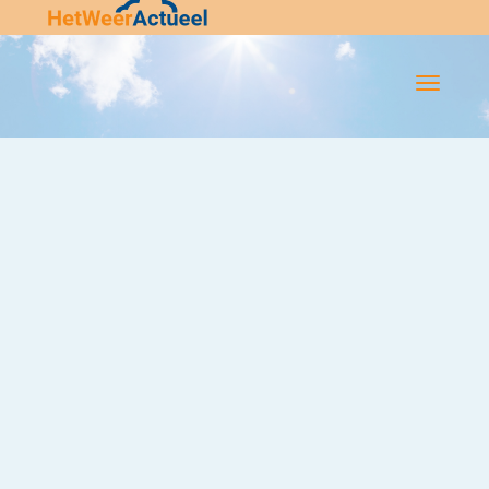
Flip-
Flop
Navigatie