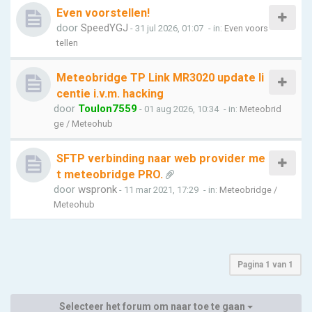
Even voorstellen!
door
SpeedYGJ
- 31 jul 2026, 01:07
- in:
Even voors
tellen
Meteobridge TP Link MR3020 update li
centie i.v.m. hacking
door
Toulon7559
- 01 aug 2026, 10:34
- in:
Meteobrid
ge / Meteohub
SFTP verbinding naar web provider me
t meteobridge PRO.
door
wspronk
- 11 mar 2021, 17:29
- in:
Meteobridge /
Meteohub
Pagina
1
van
1
Selecteer het forum om naar toe te gaan