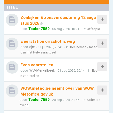
TITEL
Zonkijken & zonsverduistering 12 augu
stus 2026
door
Toulon7559
- 05 aug 2026, 16:21
- in:
Off topic
weerstation oirschot is weg
door
ajm
- 11 jul 2026, 20:41
- in:
Deelnemen / meed
oen met Hetweeractueel
Even voorstellen
door
WS-Merkelbeek
- 01 aug 2026, 20:14
- in:
Eve
n voorstellen
WOW.meteo.be neemt over van WOW.
Metoffice.gov.uk
door
Toulon7559
- 20 sep 2025, 21:46
- in:
Software
overig