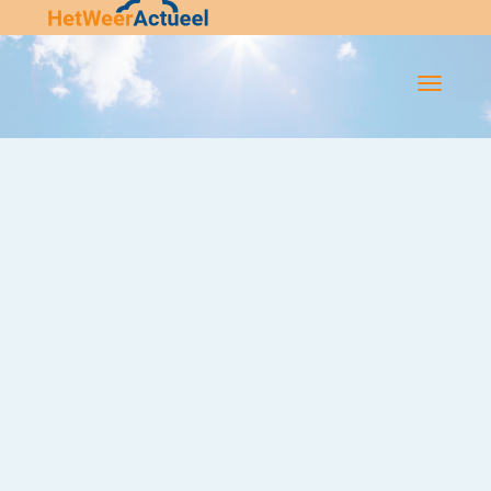
Flip-
Flop
Navigatie