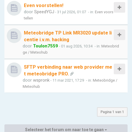
Even voorstellen!
door
SpeedYGJ
- 31 jul 2026, 01:07
- in:
Even voors
tellen
Meteobridge TP Link MR3020 update li
centie i.v.m. hacking
door
Toulon7559
- 01 aug 2026, 10:34
- in:
Meteobrid
ge / Meteohub
SFTP verbinding naar web provider me
t meteobridge PRO.
door
wspronk
- 11 mar 2021, 17:29
- in:
Meteobridge /
Meteohub
Pagina
1
van
1
Selecteer het forum om naar toe te gaan