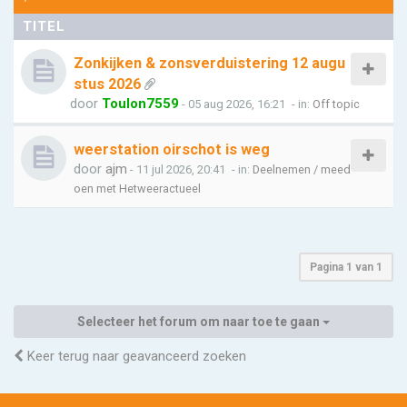
TITEL
Zonkijken & zonsverduistering 12 augu
stus 2026
door
Toulon7559
- 05 aug 2026, 16:21
- in:
Off topic
weerstation oirschot is weg
door
ajm
- 11 jul 2026, 20:41
- in:
Deelnemen / meed
oen met Hetweeractueel
Pagina
1
van
1
Selecteer het forum om naar toe te gaan
Keer terug naar geavanceerd zoeken