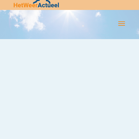
Flip-
Flop
Navigatie