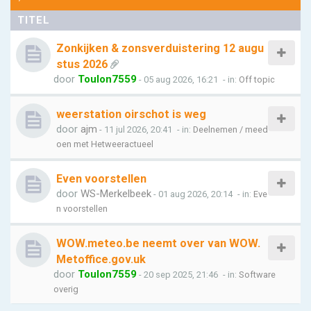
TITEL
Zonkijken & zonsverduistering 12 augu
stus 2026
door
Toulon7559
- 05 aug 2026, 16:21
- in:
Off topic
weerstation oirschot is weg
door
ajm
- 11 jul 2026, 20:41
- in:
Deelnemen / meed
oen met Hetweeractueel
Even voorstellen
door
WS-Merkelbeek
- 01 aug 2026, 20:14
- in:
Eve
n voorstellen
WOW.meteo.be neemt over van WOW.
Metoffice.gov.uk
door
Toulon7559
- 20 sep 2025, 21:46
- in:
Software
overig