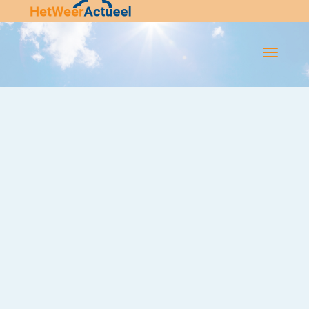
Flip-
Flop
Navigatie