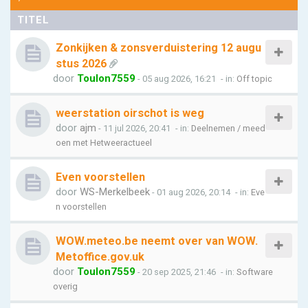
TITEL
Zonkijken & zonsverduistering 12 augu
stus 2026
door
Toulon7559
- 05 aug 2026, 16:21
- in:
Off topic
weerstation oirschot is weg
door
ajm
- 11 jul 2026, 20:41
- in:
Deelnemen / meed
oen met Hetweeractueel
Even voorstellen
door
WS-Merkelbeek
- 01 aug 2026, 20:14
- in:
Eve
n voorstellen
WOW.meteo.be neemt over van WOW.
Metoffice.gov.uk
door
Toulon7559
- 20 sep 2025, 21:46
- in:
Software
overig