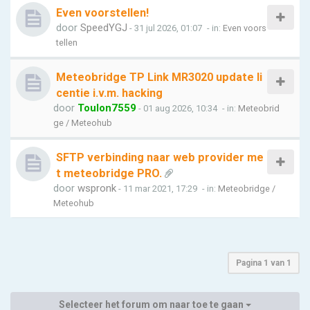
Even voorstellen!
door
SpeedYGJ
- 31 jul 2026, 01:07
- in:
Even voors
tellen
Meteobridge TP Link MR3020 update li
centie i.v.m. hacking
door
Toulon7559
- 01 aug 2026, 10:34
- in:
Meteobrid
ge / Meteohub
SFTP verbinding naar web provider me
t meteobridge PRO.
door
wspronk
- 11 mar 2021, 17:29
- in:
Meteobridge /
Meteohub
Pagina
1
van
1
Selecteer het forum om naar toe te gaan