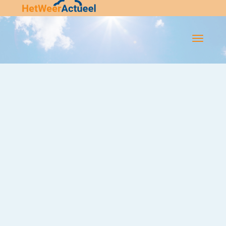
Flip-
Flop
Navigatie