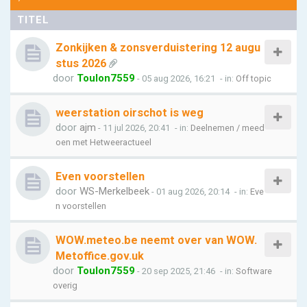
TITEL
Zonkijken & zonsverduistering 12 augu
stus 2026
door
Toulon7559
- 05 aug 2026, 16:21
- in:
Off topic
weerstation oirschot is weg
door
ajm
- 11 jul 2026, 20:41
- in:
Deelnemen / meed
oen met Hetweeractueel
Even voorstellen
door
WS-Merkelbeek
- 01 aug 2026, 20:14
- in:
Eve
n voorstellen
WOW.meteo.be neemt over van WOW.
Metoffice.gov.uk
door
Toulon7559
- 20 sep 2025, 21:46
- in:
Software
overig