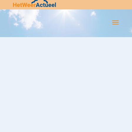
Flip-
Flop
Navigatie