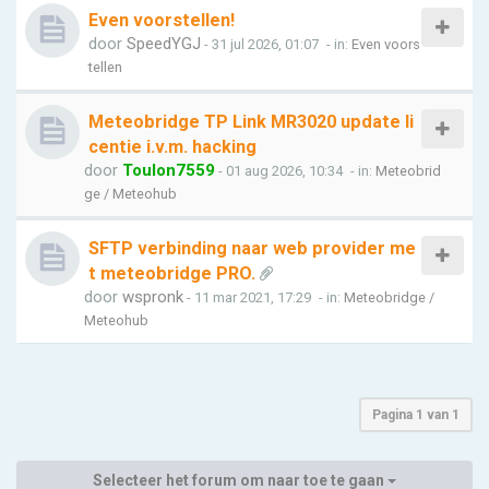
Even voorstellen!
door
SpeedYGJ
- 31 jul 2026, 01:07
- in:
Even voors
tellen
Meteobridge TP Link MR3020 update li
centie i.v.m. hacking
door
Toulon7559
- 01 aug 2026, 10:34
- in:
Meteobrid
ge / Meteohub
SFTP verbinding naar web provider me
t meteobridge PRO.
door
wspronk
- 11 mar 2021, 17:29
- in:
Meteobridge /
Meteohub
Pagina
1
van
1
Selecteer het forum om naar toe te gaan