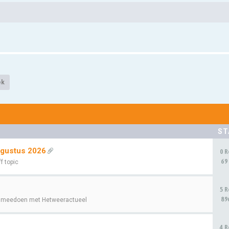
ek
ST
ugustus 2026
0 R
69
f topic
5 R
89
 meedoen met Hetweeractueel
4 R