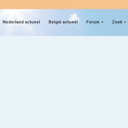
Nederland actueel
België actueel
Forum
Zoek