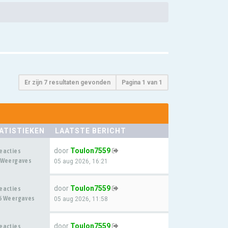
Er zijn 7 resultaten gevonden
Pagina
1
van
1
ATISTIEKEN
LAATSTE BERICHT
door
Toulon7559
eacties
 Weergaves
05 aug 2026, 16:21
door
Toulon7559
eacties
6 Weergaves
05 aug 2026, 11:58
door
Toulon7559
eacties