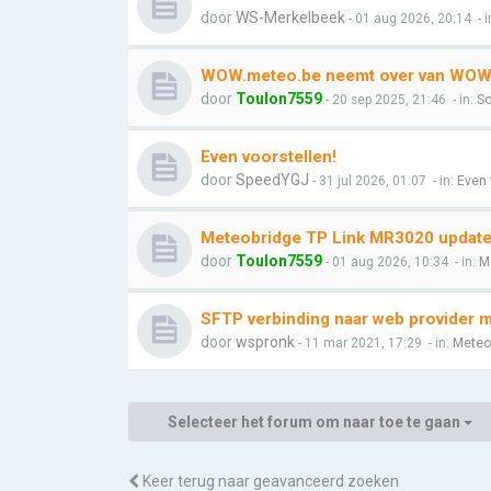
door
WS-Merkelbeek
- 01 aug 2026, 20:14
- i
WOW.meteo.be neemt over van WOW.
door
Toulon7559
- 20 sep 2025, 21:46
- in:
So
Even voorstellen!
door
SpeedYGJ
- 31 jul 2026, 01:07
- in:
Even 
Meteobridge TP Link MR3020 update l
door
Toulon7559
- 01 aug 2026, 10:34
- in:
M
SFTP verbinding naar web provider 
door
wspronk
- 11 mar 2021, 17:29
- in:
Meteo
Selecteer het forum om naar toe te gaan
Keer terug naar geavanceerd zoeken