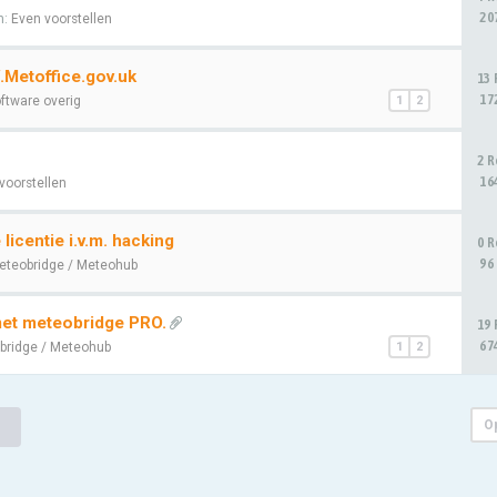
20
n:
Even voorstellen
Metoffice.gov.uk
13 
17
ftware overig
1
2
2 R
16
voorstellen
icentie i.v.m. hacking
0 R
96
eteobridge / Meteohub
met meteobridge PRO.
19 
67
bridge / Meteohub
1
2
O