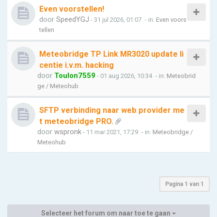
Even voorstellen!
door
SpeedYGJ
- 31 jul 2026, 01:07
- in:
Even voors
tellen
Meteobridge TP Link MR3020 update li
centie i.v.m. hacking
door
Toulon7559
- 01 aug 2026, 10:34
- in:
Meteobrid
ge / Meteohub
SFTP verbinding naar web provider me
t meteobridge PRO.
door
wspronk
- 11 mar 2021, 17:29
- in:
Meteobridge /
Meteohub
Pagina
1
van
1
Selecteer het forum om naar toe te gaan