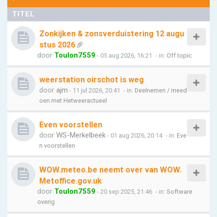
TITEL
Zonkijken & zonsverduistering 12 augu
stus 2026
door
Toulon7559
- 05 aug 2026, 16:21
- in:
Off topic
weerstation oirschot is weg
door
ajm
- 11 jul 2026, 20:41
- in:
Deelnemen / meed
oen met Hetweeractueel
Even voorstellen
door
WS-Merkelbeek
- 01 aug 2026, 20:14
- in:
Eve
n voorstellen
WOW.meteo.be neemt over van WOW.
Metoffice.gov.uk
door
Toulon7559
- 20 sep 2025, 21:46
- in:
Software
overig