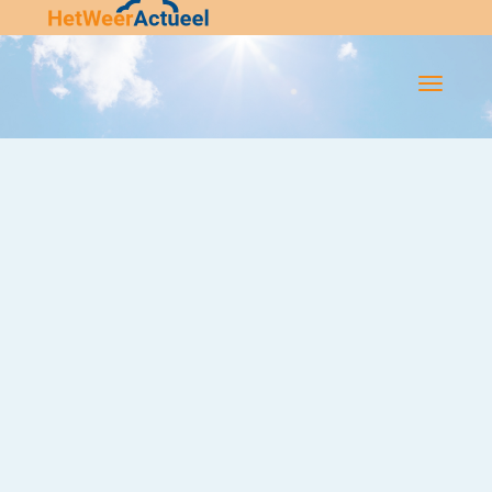
Flip-
Flop
Navigatie