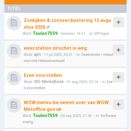
TITEL
Zonkijken & zonsverduistering 12 augu
stus 2026
door
Toulon7559
- Gisteren, 16:21
- in:
Off topic
weerstation oirschot is weg
door
ajm
- 11 jul 2026, 20:41
- in:
Deelnemen / meed
oen met Hetweeractueel
Even voorstellen
door
WS-Merkelbeek
- 01 aug 2026, 20:14
- in:
Eve
n voorstellen
WOW.meteo.be neemt over van WOW.
Metoffice.gov.uk
door
Toulon7559
- 20 sep 2025, 21:46
- in:
Software
overig