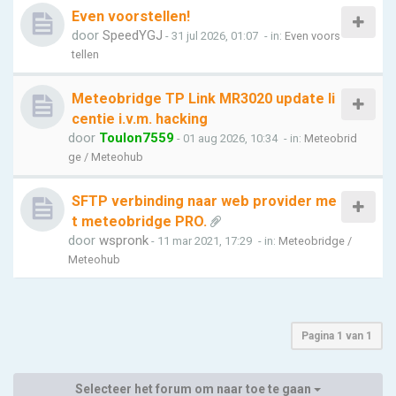
Even voorstellen!
door
SpeedYGJ
- 31 jul 2026, 01:07
- in:
Even voors
tellen
Meteobridge TP Link MR3020 update li
centie i.v.m. hacking
door
Toulon7559
- 01 aug 2026, 10:34
- in:
Meteobrid
ge / Meteohub
SFTP verbinding naar web provider me
t meteobridge PRO.
door
wspronk
- 11 mar 2021, 17:29
- in:
Meteobridge /
Meteohub
Pagina
1
van
1
Selecteer het forum om naar toe te gaan