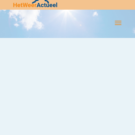
Flip-
Flop
Navigatie