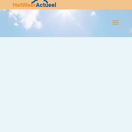
Flip-
Flop
Navigatie