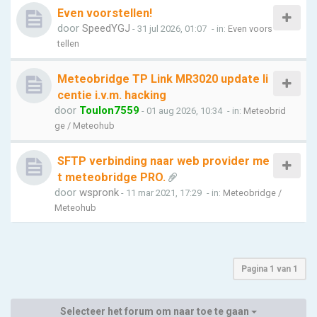
Even voorstellen!
door
SpeedYGJ
- 31 jul 2026, 01:07
- in:
Even voors
tellen
Meteobridge TP Link MR3020 update li
centie i.v.m. hacking
door
Toulon7559
- 01 aug 2026, 10:34
- in:
Meteobrid
ge / Meteohub
SFTP verbinding naar web provider me
t meteobridge PRO.
door
wspronk
- 11 mar 2021, 17:29
- in:
Meteobridge /
Meteohub
Pagina
1
van
1
Selecteer het forum om naar toe te gaan