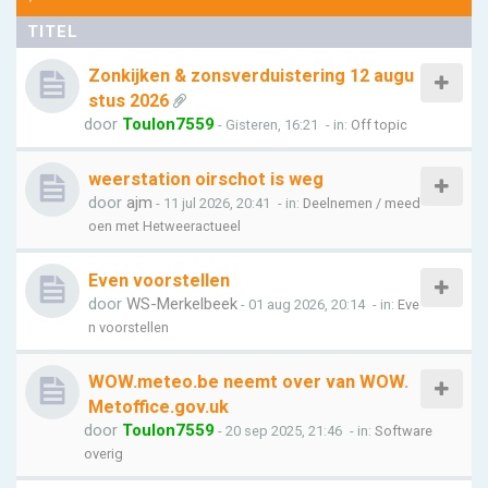
TITEL
Zonkijken & zonsverduistering 12 augu
stus 2026
door
Toulon7559
- Gisteren, 16:21
- in:
Off topic
weerstation oirschot is weg
door
ajm
- 11 jul 2026, 20:41
- in:
Deelnemen / meed
oen met Hetweeractueel
Even voorstellen
door
WS-Merkelbeek
- 01 aug 2026, 20:14
- in:
Eve
n voorstellen
WOW.meteo.be neemt over van WOW.
Metoffice.gov.uk
door
Toulon7559
- 20 sep 2025, 21:46
- in:
Software
overig