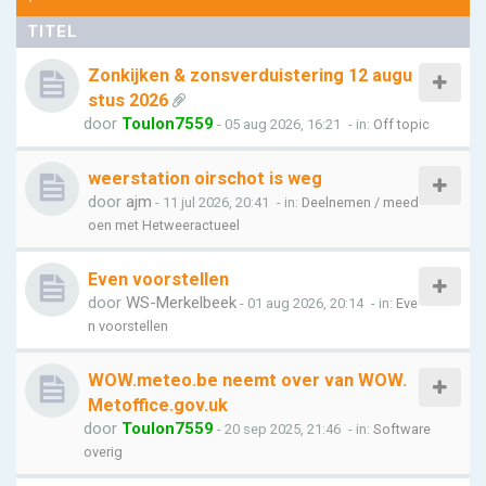
TITEL
Zonkijken & zonsverduistering 12 augu
stus 2026
door
Toulon7559
- 05 aug 2026, 16:21
- in:
Off topic
weerstation oirschot is weg
door
ajm
- 11 jul 2026, 20:41
- in:
Deelnemen / meed
oen met Hetweeractueel
Even voorstellen
door
WS-Merkelbeek
- 01 aug 2026, 20:14
- in:
Eve
n voorstellen
WOW.meteo.be neemt over van WOW.
Metoffice.gov.uk
door
Toulon7559
- 20 sep 2025, 21:46
- in:
Software
overig