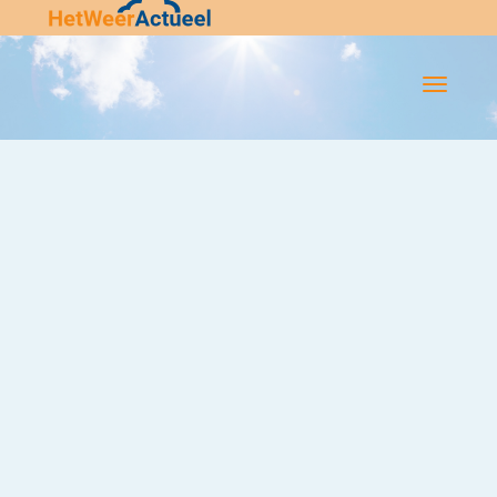
Flip-
Flop
Navigatie