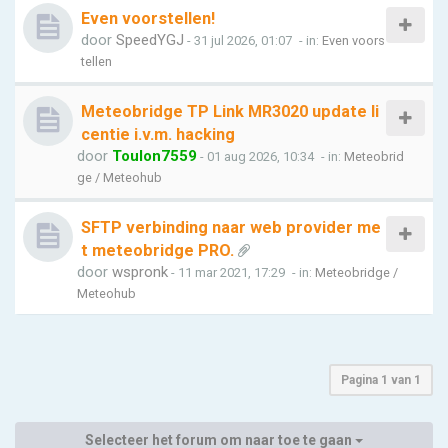
Even voorstellen!
door
SpeedYGJ
- 31 jul 2026, 01:07
- in:
Even voors
tellen
Meteobridge TP Link MR3020 update li
centie i.v.m. hacking
door
Toulon7559
- 01 aug 2026, 10:34
- in:
Meteobrid
ge / Meteohub
SFTP verbinding naar web provider me
t meteobridge PRO.
door
wspronk
- 11 mar 2021, 17:29
- in:
Meteobridge /
Meteohub
Pagina
1
van
1
Selecteer het forum om naar toe te gaan