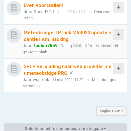
Even voorstellen!
door
SpeedYGJ
- 31 jul 2026, 01:07
- in:
Even voors
tellen
Meteobridge TP Link MR3020 update li
centie i.v.m. hacking
door
Toulon7559
- 01 aug 2026, 10:34
- in:
Meteobrid
ge / Meteohub
SFTP verbinding naar web provider me
t meteobridge PRO.
door
wspronk
- 11 mar 2021, 17:29
- in:
Meteobridge /
Meteohub
Pagina
1
van
1
Selecteer het forum om naar toe te gaan