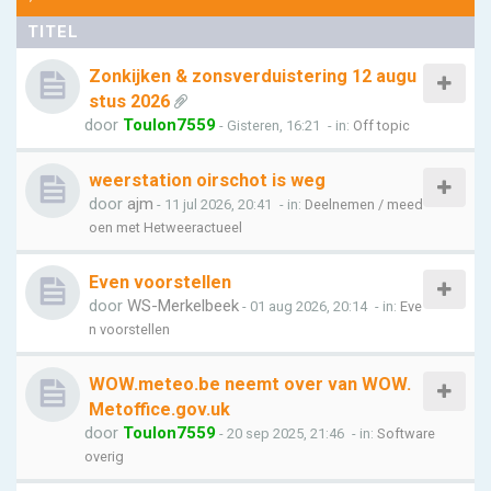
TITEL
Zonkijken & zonsverduistering 12 augu
stus 2026
door
Toulon7559
- Gisteren, 16:21
- in:
Off topic
weerstation oirschot is weg
door
ajm
- 11 jul 2026, 20:41
- in:
Deelnemen / meed
oen met Hetweeractueel
Even voorstellen
door
WS-Merkelbeek
- 01 aug 2026, 20:14
- in:
Eve
n voorstellen
WOW.meteo.be neemt over van WOW.
Metoffice.gov.uk
door
Toulon7559
- 20 sep 2025, 21:46
- in:
Software
overig