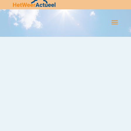
Flip-
Flop
Navigatie