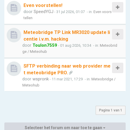
Even voorstellen!
door
SpeedYGJ
- 31 jul 2026, 01:07
- in:
Even voors
tellen
Meteobridge TP Link MR3020 update li
centie i.v.m. hacking
door
Toulon7559
- 01 aug 2026, 10:34
- in:
Meteobrid
ge / Meteohub
SFTP verbinding naar web provider me
t meteobridge PRO.
door
wspronk
- 11 mar 2021, 17:29
- in:
Meteobridge /
Meteohub
Pagina
1
van
1
Selecteer het forum om naar toe te gaan