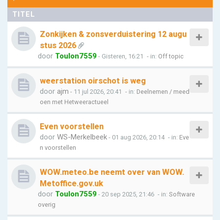
TITEL
Zonkijken & zonsverduistering 12 augu
stus 2026
door
Toulon7559
- Gisteren, 16:21
- in:
Off topic
weerstation oirschot is weg
door
ajm
- 11 jul 2026, 20:41
- in:
Deelnemen / meed
oen met Hetweeractueel
Even voorstellen
door
WS-Merkelbeek
- 01 aug 2026, 20:14
- in:
Eve
n voorstellen
WOW.meteo.be neemt over van WOW.
Metoffice.gov.uk
door
Toulon7559
- 20 sep 2025, 21:46
- in:
Software
overig