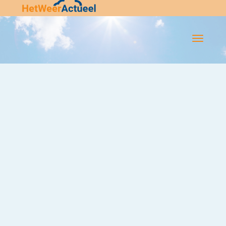
Flip-
Flop
Navigatie