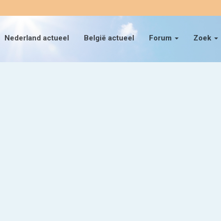
Nederland actueel
België actueel
Forum
Zoek