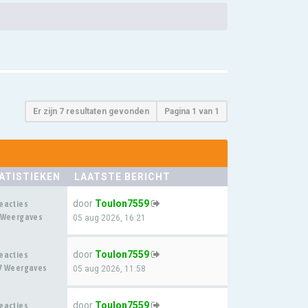
Er zijn 7 resultaten gevonden
Pagina
1
van
1
ATISTIEKEN
LAATSTE BERICHT
door
Toulon7559
eacties
 Weergaves
05 aug 2026, 16:21
door
Toulon7559
eacties
7 Weergaves
05 aug 2026, 11:58
door
Toulon7559
eacties