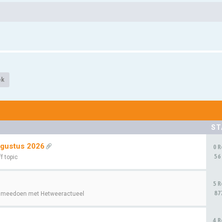
ek
ST
ugustus 2026
0 R
56
f topic
5 R
87
 meedoen met Hetweeractueel
4 R