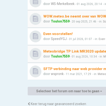
door
WS-Merkelbeek
- 01 aug 2026, 20:14
- i
WOW.meteo.be neemt over van WOW.
door
Toulon7559
- 20 sep 2025, 21:46
- in:
So
Even voorstellen!
door
SpeedYGJ
- 31 jul 2026, 01:07
- in:
Even 
Meteobridge TP Link MR3020 update l
door
Toulon7559
- 01 aug 2026, 10:34
- in:
M
SFTP verbinding naar web provider 
door
wspronk
- 11 mar 2021, 17:29
- in:
Meteo
Selecteer het forum om naar toe te gaan
Keer terug naar geavanceerd zoeken