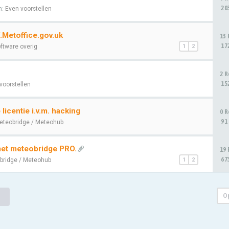
20
n:
Even voorstellen
Metoffice.gov.uk
13 
17
ftware overig
1
2
2 R
15
voorstellen
icentie i.v.m. hacking
0 R
91
eteobridge / Meteohub
met meteobridge PRO.
19 
67
bridge / Meteohub
1
2
O