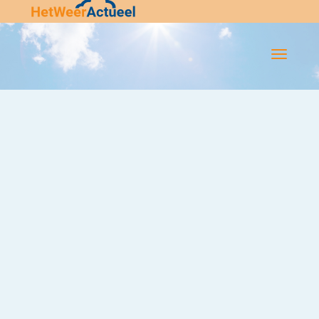
Flip-
Flop
Navigatie