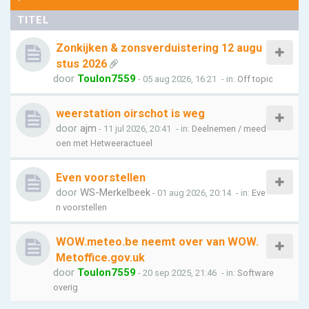
TITEL
Zonkijken & zonsverduistering 12 augu
stus 2026
door
Toulon7559
- 05 aug 2026, 16:21
- in:
Off topic
weerstation oirschot is weg
door
ajm
- 11 jul 2026, 20:41
- in:
Deelnemen / meed
oen met Hetweeractueel
Even voorstellen
door
WS-Merkelbeek
- 01 aug 2026, 20:14
- in:
Eve
n voorstellen
WOW.meteo.be neemt over van WOW.
Metoffice.gov.uk
door
Toulon7559
- 20 sep 2025, 21:46
- in:
Software
overig