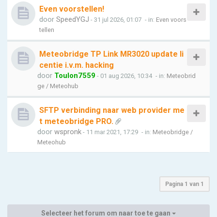
Even voorstellen!
door
SpeedYGJ
- 31 jul 2026, 01:07
- in:
Even voors
tellen
Meteobridge TP Link MR3020 update li
centie i.v.m. hacking
door
Toulon7559
- 01 aug 2026, 10:34
- in:
Meteobrid
ge / Meteohub
SFTP verbinding naar web provider me
t meteobridge PRO.
door
wspronk
- 11 mar 2021, 17:29
- in:
Meteobridge /
Meteohub
Pagina
1
van
1
Selecteer het forum om naar toe te gaan