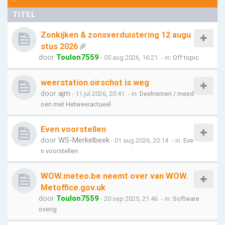
TITEL
Zonkijken & zonsverduistering 12 augu
stus 2026
door
Toulon7559
- 05 aug 2026, 16:21
- in:
Off topic
weerstation oirschot is weg
door
ajm
- 11 jul 2026, 20:41
- in:
Deelnemen / meed
oen met Hetweeractueel
Even voorstellen
door
WS-Merkelbeek
- 01 aug 2026, 20:14
- in:
Eve
n voorstellen
WOW.meteo.be neemt over van WOW.
Metoffice.gov.uk
door
Toulon7559
- 20 sep 2025, 21:46
- in:
Software
overig