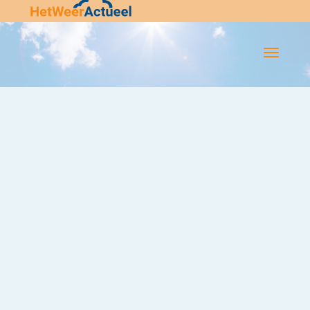
Flip-
Flop
Navigatie