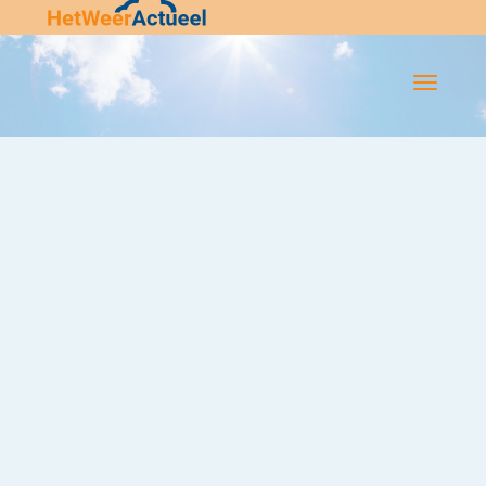
Flip-
Flop
Navigatie