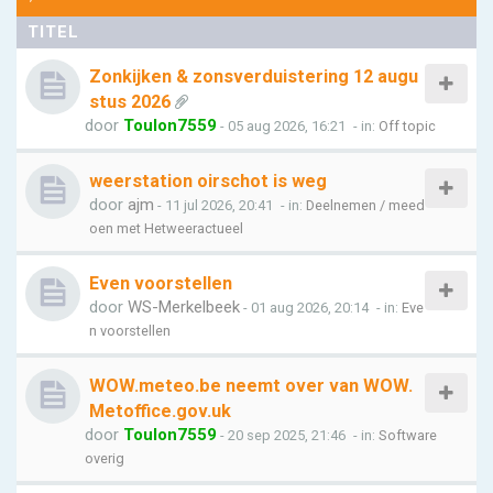
TITEL
Zonkijken & zonsverduistering 12 augu
stus 2026
door
Toulon7559
- 05 aug 2026, 16:21
- in:
Off topic
weerstation oirschot is weg
door
ajm
- 11 jul 2026, 20:41
- in:
Deelnemen / meed
oen met Hetweeractueel
Even voorstellen
door
WS-Merkelbeek
- 01 aug 2026, 20:14
- in:
Eve
n voorstellen
WOW.meteo.be neemt over van WOW.
Metoffice.gov.uk
door
Toulon7559
- 20 sep 2025, 21:46
- in:
Software
overig