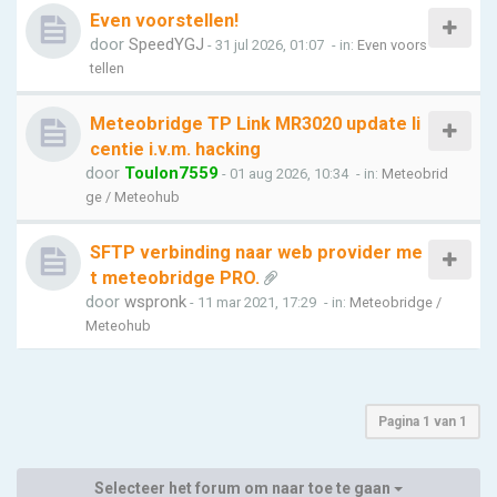
Even voorstellen!
door
SpeedYGJ
- 31 jul 2026, 01:07
- in:
Even voors
tellen
Meteobridge TP Link MR3020 update li
centie i.v.m. hacking
door
Toulon7559
- 01 aug 2026, 10:34
- in:
Meteobrid
ge / Meteohub
SFTP verbinding naar web provider me
t meteobridge PRO.
door
wspronk
- 11 mar 2021, 17:29
- in:
Meteobridge /
Meteohub
Pagina
1
van
1
Selecteer het forum om naar toe te gaan