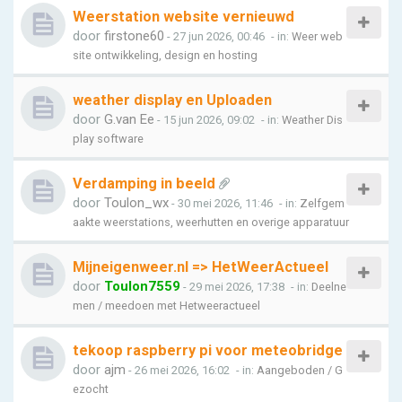
Weerstation website vernieuwd
door
firstone60
- 27 jun 2026, 00:46
- in:
Weer web
site ontwikkeling, design en hosting
weather display en Uploaden
door
G.van Ee
- 15 jun 2026, 09:02
- in:
Weather Dis
play software
Verdamping in beeld
door
Toulon_wx
- 30 mei 2026, 11:46
- in:
Zelfgem
aakte weerstations, weerhutten en overige apparatuur
Mijneigenweer.nl => HetWeerActueel
door
Toulon7559
- 29 mei 2026, 17:38
- in:
Deelne
men / meedoen met Hetweeractueel
tekoop raspberry pi voor meteobridge
door
ajm
- 26 mei 2026, 16:02
- in:
Aangeboden / G
ezocht