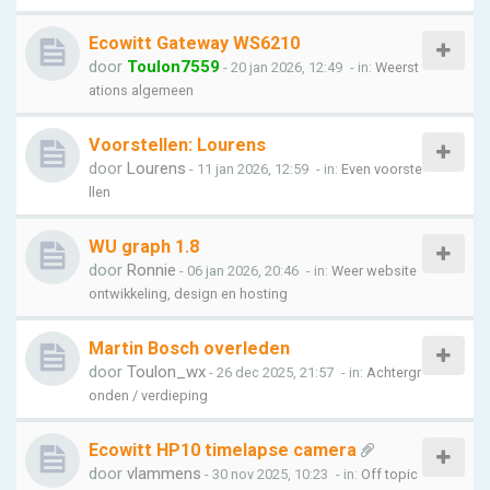
Ecowitt Gateway WS6210
door
Toulon7559
- 20 jan 2026, 12:49
- in:
Weerst
ations algemeen
Voorstellen: Lourens
door
Lourens
- 11 jan 2026, 12:59
- in:
Even voorste
llen
WU graph 1.8
door
Ronnie
- 06 jan 2026, 20:46
- in:
Weer website
ontwikkeling, design en hosting
Martin Bosch overleden
door
Toulon_wx
- 26 dec 2025, 21:57
- in:
Achtergr
onden / verdieping
Ecowitt HP10 timelapse camera
door
vlammens
- 30 nov 2025, 10:23
- in:
Off topic