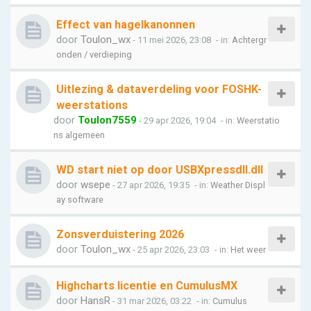
Effect van hagelkanonnen
door
Toulon_wx
- 11 mei 2026, 23:08
- in:
Achtergr
onden / verdieping
Uitlezing & dataverdeling voor FOSHK-
weerstations
door
Toulon7559
- 29 apr 2026, 19:04
- in:
Weerstatio
ns algemeen
WD start niet op door USBXpressdll.dll
door
wsepe
- 27 apr 2026, 19:35
- in:
Weather Displ
ay software
Zonsverduistering 2026
door
Toulon_wx
- 25 apr 2026, 23:03
- in:
Het weer
Highcharts licentie en CumulusMX
door
HansR
- 31 mar 2026, 03:22
- in:
Cumulus