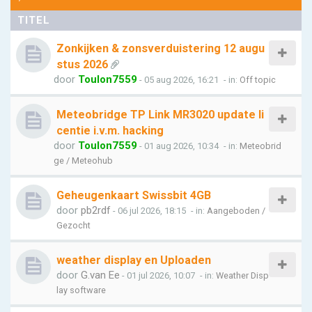
TITEL
Zonkijken & zonsverduistering 12 augu
stus 2026
door
Toulon7559
- 05 aug 2026, 16:21
- in:
Off topic
Meteobridge TP Link MR3020 update li
centie i.v.m. hacking
door
Toulon7559
- 01 aug 2026, 10:34
- in:
Meteobrid
ge / Meteohub
Geheugenkaart Swissbit 4GB
door
pb2rdf
- 06 jul 2026, 18:15
- in:
Aangeboden /
Gezocht
weather display en Uploaden
door
G.van Ee
- 01 jul 2026, 10:07
- in:
Weather Disp
lay software