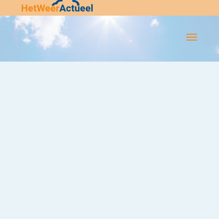
Flip-
Flop
Navigatie