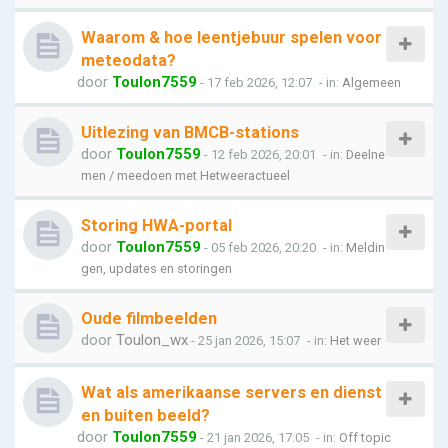
Waarom & hoe leentjebuur spelen voor
meteodata?
door
Toulon7559
- 17 feb 2026, 12:07
- in:
Algemeen
Uitlezing van BMCB-stations
door
Toulon7559
- 12 feb 2026, 20:01
- in:
Deelne
men / meedoen met Hetweeractueel
Storing HWA-portal
door
Toulon7559
- 05 feb 2026, 20:20
- in:
Meldin
gen, updates en storingen
Oude filmbeelden
door
Toulon_wx
- 25 jan 2026, 15:07
- in:
Het weer
Wat als amerikaanse servers en dienst
en buiten beeld?
door
Toulon7559
- 21 jan 2026, 17:05
- in:
Off topic