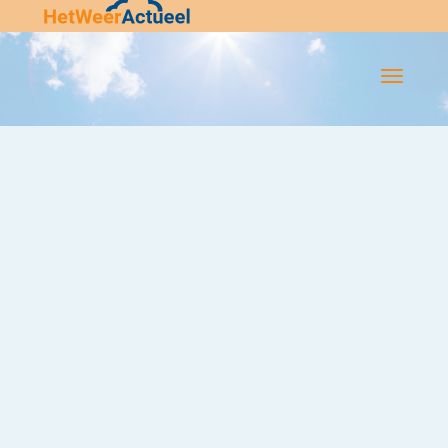
Flip-
Flop
Navigatie