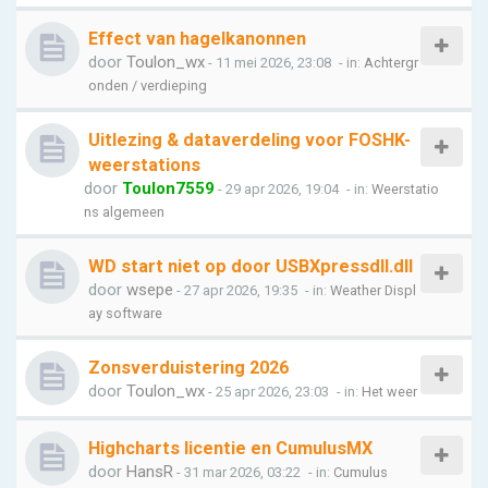
Effect van hagelkanonnen
door
Toulon_wx
- 11 mei 2026, 23:08
- in:
Achtergr
onden / verdieping
Uitlezing & dataverdeling voor FOSHK-
weerstations
door
Toulon7559
- 29 apr 2026, 19:04
- in:
Weerstatio
ns algemeen
WD start niet op door USBXpressdll.dll
door
wsepe
- 27 apr 2026, 19:35
- in:
Weather Displ
ay software
Zonsverduistering 2026
door
Toulon_wx
- 25 apr 2026, 23:03
- in:
Het weer
Highcharts licentie en CumulusMX
door
HansR
- 31 mar 2026, 03:22
- in:
Cumulus