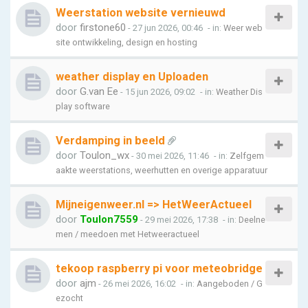
Weerstation website vernieuwd
door
firstone60
- 27 jun 2026, 00:46
- in:
Weer web
site ontwikkeling, design en hosting
weather display en Uploaden
door
G.van Ee
- 15 jun 2026, 09:02
- in:
Weather Dis
play software
Verdamping in beeld
door
Toulon_wx
- 30 mei 2026, 11:46
- in:
Zelfgem
aakte weerstations, weerhutten en overige apparatuur
Mijneigenweer.nl => HetWeerActueel
door
Toulon7559
- 29 mei 2026, 17:38
- in:
Deelne
men / meedoen met Hetweeractueel
tekoop raspberry pi voor meteobridge
door
ajm
- 26 mei 2026, 16:02
- in:
Aangeboden / G
ezocht