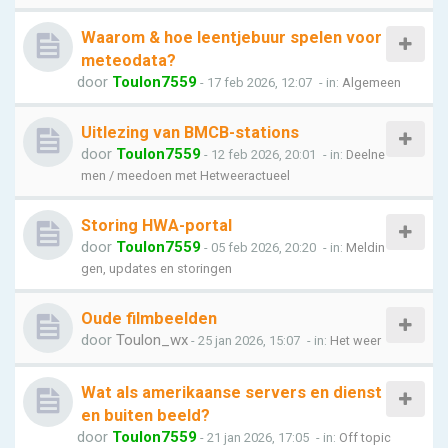
Waarom & hoe leentjebuur spelen voor
meteodata?
door
Toulon7559
- 17 feb 2026, 12:07
- in:
Algemeen
Uitlezing van BMCB-stations
door
Toulon7559
- 12 feb 2026, 20:01
- in:
Deelne
men / meedoen met Hetweeractueel
Storing HWA-portal
door
Toulon7559
- 05 feb 2026, 20:20
- in:
Meldin
gen, updates en storingen
Oude filmbeelden
door
Toulon_wx
- 25 jan 2026, 15:07
- in:
Het weer
Wat als amerikaanse servers en dienst
en buiten beeld?
door
Toulon7559
- 21 jan 2026, 17:05
- in:
Off topic