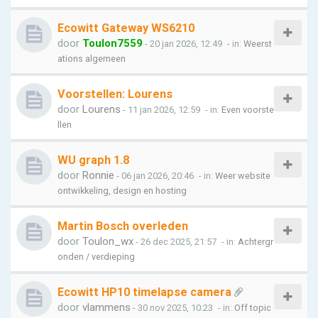
Ecowitt Gateway WS6210
door
Toulon7559
- 20 jan 2026, 12:49
- in:
Weerst
ations algemeen
Voorstellen: Lourens
door
Lourens
- 11 jan 2026, 12:59
- in:
Even voorste
llen
WU graph 1.8
door
Ronnie
- 06 jan 2026, 20:46
- in:
Weer website
ontwikkeling, design en hosting
Martin Bosch overleden
door
Toulon_wx
- 26 dec 2025, 21:57
- in:
Achtergr
onden / verdieping
Ecowitt HP10 timelapse camera
door
vlammens
- 30 nov 2025, 10:23
- in:
Off topic