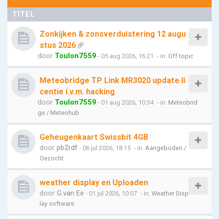
TITEL
Zonkijken & zonsverduistering 12 augu
stus 2026
door
Toulon7559
- 05 aug 2026, 16:21
- in:
Off topic
Meteobridge TP Link MR3020 update li
centie i.v.m. hacking
door
Toulon7559
- 01 aug 2026, 10:34
- in:
Meteobrid
ge / Meteohub
Geheugenkaart Swissbit 4GB
door
pb2rdf
- 06 jul 2026, 18:15
- in:
Aangeboden /
Gezocht
weather display en Uploaden
door
G.van Ee
- 01 jul 2026, 10:07
- in:
Weather Disp
lay software