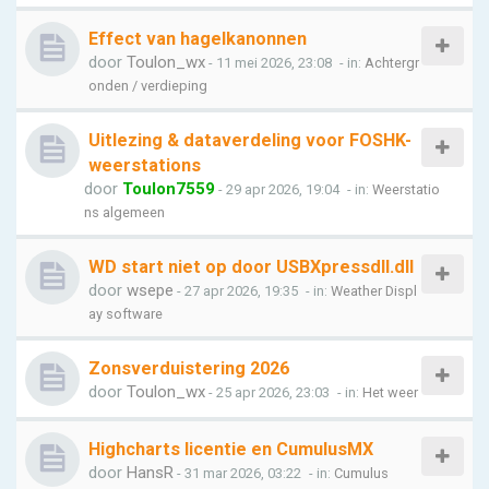
Effect van hagelkanonnen
door
Toulon_wx
- 11 mei 2026, 23:08
- in:
Achtergr
onden / verdieping
Uitlezing & dataverdeling voor FOSHK-
weerstations
door
Toulon7559
- 29 apr 2026, 19:04
- in:
Weerstatio
ns algemeen
WD start niet op door USBXpressdll.dll
door
wsepe
- 27 apr 2026, 19:35
- in:
Weather Displ
ay software
Zonsverduistering 2026
door
Toulon_wx
- 25 apr 2026, 23:03
- in:
Het weer
Highcharts licentie en CumulusMX
door
HansR
- 31 mar 2026, 03:22
- in:
Cumulus