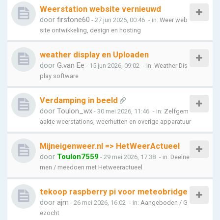
Weerstation website vernieuwd
door
firstone60
- 27 jun 2026, 00:46
- in:
Weer web
site ontwikkeling, design en hosting
weather display en Uploaden
door
G.van Ee
- 15 jun 2026, 09:02
- in:
Weather Dis
play software
Verdamping in beeld
door
Toulon_wx
- 30 mei 2026, 11:46
- in:
Zelfgem
aakte weerstations, weerhutten en overige apparatuur
Mijneigenweer.nl => HetWeerActueel
door
Toulon7559
- 29 mei 2026, 17:38
- in:
Deelne
men / meedoen met Hetweeractueel
tekoop raspberry pi voor meteobridge
door
ajm
- 26 mei 2026, 16:02
- in:
Aangeboden / G
ezocht