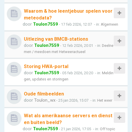
Waarom & hoe leentjebuur spelen voor
meteodata?
door
Toulon7559
- 17 feb 2026, 12:07
- in:
Algemeen
Uitlezing van BMCB-stations
door
Toulon7559
- 12 feb 2026, 20:01
- in:
Deelne
men / meedoen met Hetweeractueel
Storing HWA-portal
door
Toulon7559
- 05 feb 2026, 20:20
- in:
Meldin
gen, updates en storingen
Oude filmbeelden
door
Toulon_wx
- 25 jan 2026, 15:07
- in:
Het weer
Wat als amerikaanse servers en dienst
en buiten beeld?
door
Toulon7559
- 21 jan 2026, 17:05
- in:
Off topic