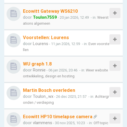
Ecowitt Gateway WS6210
door
Toulon7559
- 20 jan 2026, 12:49
- in:
Weerst
ations algemeen
Voorstellen: Lourens
door
Lourens
- 11 jan 2026, 12:59
- in:
Even voorste
llen
WU graph 1.8
door
Ronnie
- 06 jan 2026, 20:46
- in:
Weer website
ontwikkeling, design en hosting
Martin Bosch overleden
door
Toulon_wx
- 26 dec 2025, 21:57
- in:
Achtergr
onden / verdieping
Ecowitt HP10 timelapse camera
door
vlammens
- 30 nov 2025, 10:23
- in:
Off topic