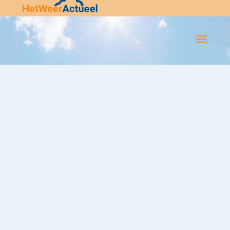
Flip-
Flop
Navigatie