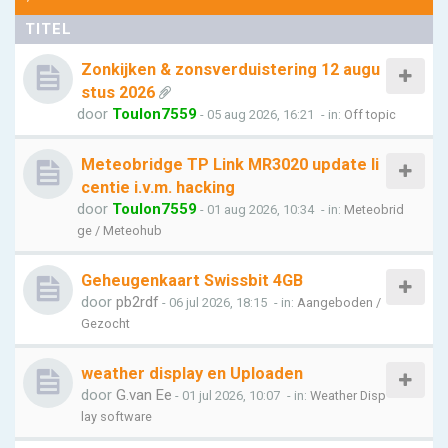
TITEL
Zonkijken & zonsverduistering 12 augu
stus 2026
door
Toulon7559
- 05 aug 2026, 16:21
- in:
Off topic
Meteobridge TP Link MR3020 update li
centie i.v.m. hacking
door
Toulon7559
- 01 aug 2026, 10:34
- in:
Meteobrid
ge / Meteohub
Geheugenkaart Swissbit 4GB
door
pb2rdf
- 06 jul 2026, 18:15
- in:
Aangeboden /
Gezocht
weather display en Uploaden
door
G.van Ee
- 01 jul 2026, 10:07
- in:
Weather Disp
lay software